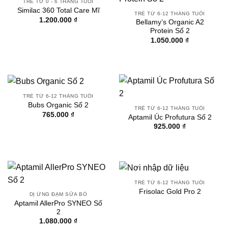
TRẺ TỪ 0 - 6 THÁNG TUỔI
Similac 360 Total Care Mĩ
TRẺ TỪ 6-12 THÁNG TUỔI
1.200.000
₫
Bellamy’s Organic A2
Protein Số 2
1.050.000
₫
TRẺ TỪ 6-12 THÁNG TUỔI
Bubs Organic Số 2
TRẺ TỪ 6-12 THÁNG TUỔI
765.000
₫
Aptamil Úc Profutura Số 2
925.000
₫
TRẺ TỪ 6-12 THÁNG TUỔI
Frisolac Gold Pro 2
DỊ ỨNG ĐẠM SỮA BÒ
Aptamil AllerPro SYNEO Số
2
1.080.000
₫