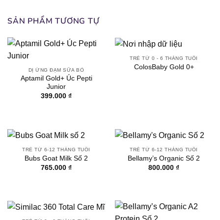
SẢN PHẨM TƯƠNG TỰ
TRẺ TỪ 0 - 6 THÁNG TUỔI
ColosBaby Gold 0+
DỊ ỨNG ĐẠM SỮA BÒ
Aptamil Gold+ Úc Pepti
Junior
399.000
₫
TRẺ TỪ 6-12 THÁNG TUỔI
TRẺ TỪ 6-12 THÁNG TUỔI
Bubs Goat Milk Số 2
Bellamy’s Organic Số 2
765.000
₫
800.000
₫