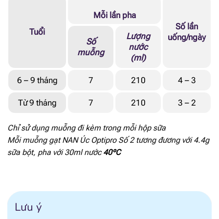
Mỗi lần pha
Folate
17 mcg DEF
Số lần
Tuổi
Lượng
uống/ngày
Số
nước
Vitamin B12
0.2 mcg
muỗng
(ml)
Natri
33 mg
6 – 9 tháng
7
210
4 – 3
Kali
89 mg
Từ 9 tháng
7
210
3 – 2
Clo
47 mg
Chỉ sử dụng muỗng đi kèm trong mỗi hộp sữa
Mỗi muỗng gạt NAN Úc Optipro Số 2 tương đương với 4.4g
Canxi
64 mg
sữa bột, pha với 30ml nước
40ºC
Phốt pho
39 mg
Magie
4.3 mg
Lưu ý
Mangan
9.1 mcg