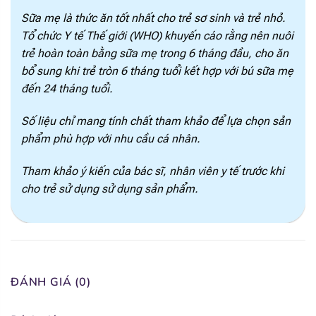
Sữa mẹ là thức ăn tốt nhất cho trẻ sơ sinh và trẻ nhỏ.
Selen
1 mcg
Tổ chức Y tế Thế giới (WHO) khuyến cáo rằng nên nuôi
trẻ hoàn toàn bằng sữa mẹ trong 6 tháng đầu, cho ăn
I ốt
16 mcg
bổ sung khi trẻ tròn 6 tháng tuổi kết hợp với bú sữa mẹ
đến 24 tháng tuổi.
Đồng
55 mcg
Số liệu chỉ mang tính chất tham khảo để lựa chọn sản
Kẽm
0.5 mg
phẩm phù hợp với nhu cầu cá nhân.
Sắt
0.9 mg
Tham khảo ý kiến của bác sĩ, nhân viên y tế trước khi
cho trẻ sử dụng sử dụng sản phẩm.
2'- Fucosyllactose (2-FL)
25 mg
ĐÁNH GIÁ (0)