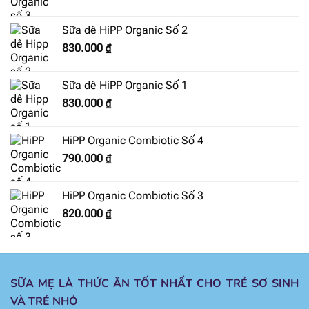
Sữa dê HiPP Organic Số 2
830.000
₫
Sữa dê HiPP Organic Số 1
830.000
₫
HiPP Organic Combiotic Số 4
790.000
₫
HiPP Organic Combiotic Số 3
820.000
₫
SỮA MẸ LÀ THỨC ĂN TỐT NHẤT CHO TRẺ SƠ SINH
VÀ TRẺ NHỎ