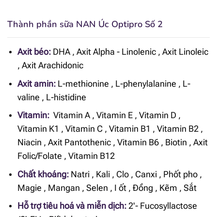
Thành phần sữa NAN Úc Optipro Số 2
Axit béo:
DHA
,
Axit Alpha - Linolenic
,
Axit Linoleic
,
Axit Arachidonic
Axit amin:
L-methionine
,
L-phenylalanine
,
L-
valine
,
L-histidine
Vitamin:
Vitamin A
,
Vitamin E
,
Vitamin D
,
Vitamin K1
,
Vitamin C
,
Vitamin B1
,
Vitamin B2
,
Niacin
,
Axit Pantothenic
,
Vitamin B6
,
Biotin
,
Axit
Folic/Folate
,
Vitamin B12
Chất khoáng:
Natri
,
Kali
,
Clo
,
Canxi
,
Phốt pho
,
Magie
,
Mangan
,
Selen
,
I ốt
,
Đồng
,
Kẽm
,
Sắt
Hỗ trợ tiêu hoá và miễn dịch:
2'- Fucosyllactose