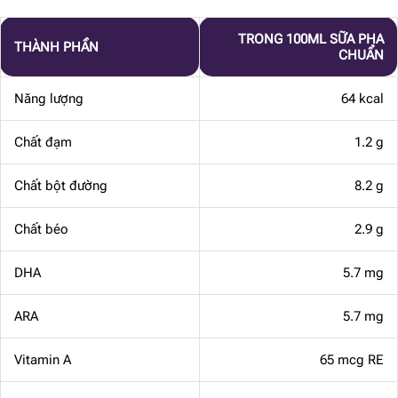
TRONG 100ML SỮA PHA
THÀNH PHẦN
CHUẨN
Năng lượng
64 kcal
Chất đạm
1.2 g
Chất bột đường
8.2 g
Chất béo
2.9 g
DHA
5.7 mg
ARA
5.7 mg
Vitamin A
65 mcg RE