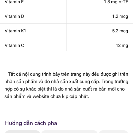
Vitamin E
1.8 mg α-TE
Vitamin D
1.2 mcg
Vitamin K1
5.2 mcg
Vitamin C
12 mg
Vitamin B1
118 mcg
ℹ️ Tất cả nội dung trình bày trên trang này đều được ghi trên
Vitamin B2
144 mcg
nhãn sản phẩm và do nhà sản xuất cung cấp. Trong trường
hợp có sự khác biệt thì là do nhà sản xuất ra bản mới cho
Niacin
0.5 mg
sản phẩm và website chưa kịp cập nhật.
Axit Panthenoic
653 mcg
Vitamin B6
65 mcg
Hướng dẫn cách pha
Biotin
2.1 mcg