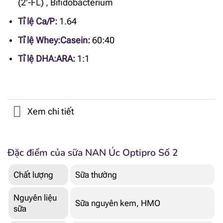
(2'-FL)
,
Bifidobacterium
Tỉ lệ Ca/P:
1.64
Tỉ lệ Whey:Casein:
60:40
Tỉ lệ DHA:ARA:
1:1
Xem chi tiết
Đặc điểm của sữa NAN Úc Optipro Số 2
Chất lượng
Sữa thường
Nguyên liệu
Sữa nguyên kem, HMO
sữa