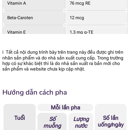
Vitamin A
76 mcg RE
Beta-Caroten
12 mcg
Vitamin E
1.3 mg α-TE
Vitamin D
2 mcg
ℹ️ Tất cả nội dung trình bày trên trang này đều được ghi trên
nhãn sản phẩm và do nhà sản xuất cung cấp. Trong trường
Vitamin K1
7.5 mcg
hợp có sự khác biệt thì là do nhà sản xuất ra bản mới cho
sản phẩm và website chưa kịp cập nhật.
Vitamin C
12 mg
Hướng dẫn cách pha
Vitamin B1
0.081 mg
Vitamin B2
0.16 mg
Mỗi lần pha
Tuổi
Số lần
Số
Lượng
Niacin
0.52 mg
uống/ngày
muỗng
nước