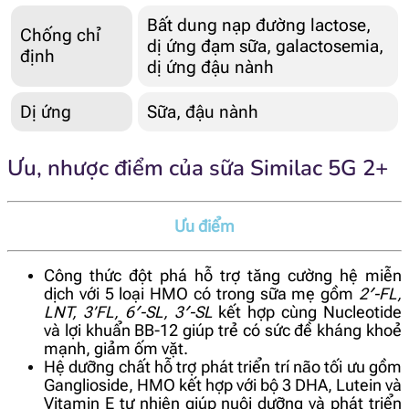
Bất dung nạp đường lactose,
Chống chỉ
dị ứng đạm sữa, galactosemia,
định
dị ứng đậu nành
Dị ứng
Sữa, đậu nành
Ưu, nhược điểm của sữa Similac 5G 2+
Ưu điểm
Công thức đột phá hỗ trợ tăng cường hệ miễn
dịch với 5 loại HMO có trong sữa mẹ gồm
2′-FL,
LNT, 3’FL, 6′-SL, 3′-SL
kết hợp cùng Nucleotide
và lợi khuẩn BB-12 giúp trẻ có sức đề kháng khoẻ
mạnh, giảm ốm vặt.
Hệ dưỡng chất hỗ trợ phát triển trí não tối ưu gồm
Ganglioside, HMO k
ết hợp với bộ 3 DHA, Lutein và
Vitamin E tự nhiên giúp nuôi dưỡng và phát triển