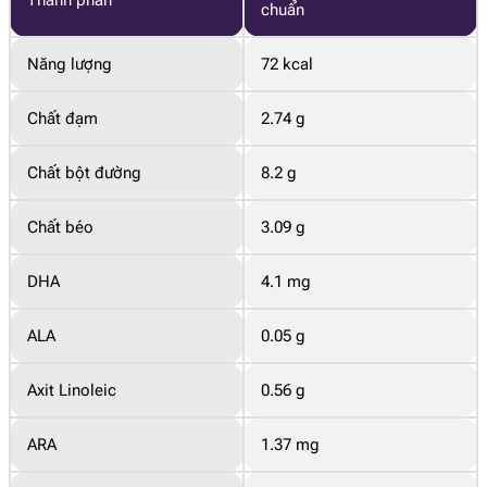
chuẩn
Năng lượng
72 kcal
Chất đạm
2.74 g
Chất bột đường
8.2 g
Chất béo
3.09 g
DHA
4.1 mg
ALA
0.05 g
Axit Linoleic
0.56 g
ARA
1.37 mg