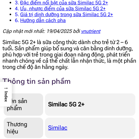
Đặc điểm nổi bật của sữa Similac 5G 2+
Ưu, nhược điểm của sữa Similac 5G 2+
Giá trị dinh dưỡng trong sữa Similac 5G 2+
Hướng dẫn cách pha
Cập nhật mới nhất: 19/04/2025 bởi
vnutrient
Similac 5G 2+ là sữa công thức dành cho trẻ từ 2 – 6
tuổi
.
Sản phẩm giúp bổ sung và cân bằng dinh dưỡng,
phù hợp với trẻ trong giai đoạn năng động, phát triển
nhanh chóng về cả thể chất lẫn nhận thức, là một phần
trong chế độ ăn hằng ngày.
Thông tin sản phẩm
→
Index
Tên sản
Similac 5G 2+
phẩm
Thương
Similac
hiệu