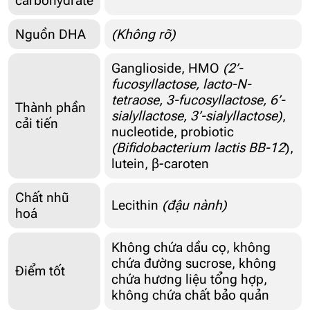
carbohydrate
Nguồn DHA
(Không rõ)
Ganglioside, HMO
(2’-
fucosyllactose, lacto-N-
tetraose, 3-fucosyllactose, 6’-
Thành phần
sialyllactose, 3’-sialyllactose)
,
cải tiến
nucleotide, probiotic
(Bifidobacterium lactis BB-12
),
lutein, β-caroten
Chất nhũ
Lecithin
(đậu nành)
hoá
Không chứa dầu cọ, không
chứa đường sucrose, không
Điểm tốt
chứa hương liệu tổng hợp,
không chứa chất bảo quản