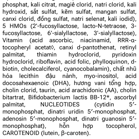
phosphat, kali citrat, magiê clorid, natri clorid, kali
hydroxid, sắt sulfat, kẽm sulfat, mangan sulfat,
canxi clorid, đồng sulfat, natri selenat, kali iodid),
5 HMOs (2’-fucosyllactose, lacto-N-tetraose, 3-
fucosyllactose, 6’-sialyllactose, 3’-sialyllactose),
Vitamin (acid ascorbic, niacinamid, RRR-α-
tocopheryl acetat◊, canxi d-pantothenat, retinyl
palmitat, thiamin hydroclorid, pyridoxin
hydroclorid, riboflavin, acid folic, phylloquinon, d-
biotin, cholecalciferol, cyanocobalamin), chất nhũ
hóa lecithin đậu nành, myo-inositol, acid
docosahexaenoic (DHA), hương vani tổng hợp,
cholin clorid, taurin, acid arachidonic (AA), cholin
bitartrat, Bifidobacterium lactis BB-12*, ascorbyl
palmitat, NUCLEOTIDES (cytidin 5′-
monophosphat, dinatri uridin 5′-monophosphat,
adenosin 5′-monophosphat, dinatri guanosin 5′-
monophosphat), hỗn hợp tocopherol,
CAROTENOID (lutein, β-caroten).