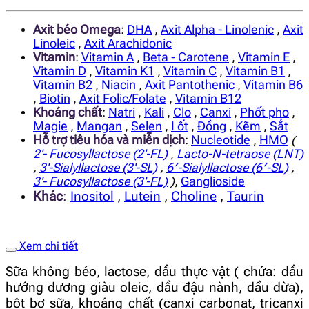
Axit béo Omega
:
DHA
,
Axit Alpha - Linolenic
,
Axit
Linoleic
,
Axit Arachidonic
Vitamin
:
Vitamin A
,
Beta - Carotene
,
Vitamin E
,
Vitamin D
,
Vitamin K1
,
Vitamin C
,
Vitamin B1
,
Vitamin B2
,
Niacin
,
Axit Pantothenic
,
Vitamin B6
,
Biotin
,
Axit Folic/Folate
,
Vitamin B12
Khoáng chất
:
Natri
,
Kali
,
Clo
,
Canxi
,
Phốt pho
,
Magie
,
Mangan
,
Selen
,
I ốt
,
Đồng
,
Kẽm
,
Sắt
Hỗ trợ tiêu hóa và miễn dịch
:
Nucleotide
,
HMO
(
2'- Fucosyllactose (2'-FL)
,
Lacto-N-tetraose (LNT)
,
3'-Sialyllactose (3'-SL)
,
6′-Sialyllactose (6′-SL)
,
3'- Fucosyllactose (3'-FL)
)
,
Ganglioside
Khác
:
Inositol
,
Lutein
,
Choline
,
Taurin
Xem chi tiết
Sữa không béo, lactose, dầu thực vật ( chứa: dầu
hướng dương giàu oleic, dầu đậu nành, dầu dừa),
bột bơ sữa, khoáng chất (canxi carbonat, tricanxi