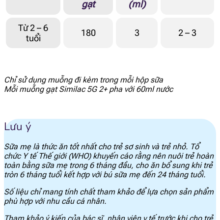
gạt
(ml)
Axit Panthenoic
0.55 mg
Từ 2 – 6
Vitamin B6
0.06 mg
180
3
2 – 3
tuổi
Biotin
4.2 mcg DEF
Chỉ sử dụng muỗng đi kèm trong mỗi hộp sữa
Folate
18 mcg
Mỗi muỗng gạt Similac 5G 2+ pha với 60ml nước
Vitamin B12
0.33 mcg
Lưu ý
Natri
38 mg
Sữa mẹ là thức ăn tốt nhất cho trẻ sơ sinh và trẻ nhỏ. Tổ
Kali
106 mg
chức Y tế Thế giới (WHO) khuyến cáo rằng nên nuôi trẻ hoàn
toàn bằng sữa mẹ trong 6 tháng đầu, cho ăn bổ sung khi trẻ
tròn 6 tháng tuổi kết hợp với bú sữa mẹ đến 24 tháng tuổi.
Clo
79 mg
Số liệu chỉ mang tính chất tham khảo để lựa chọn sản phẩm
phù hợp với nhu cầu cá nhân.
Canxi
150 mg
Tham khảo ý kiến của bác sĩ, nhân viên y tế trước khi cho trẻ