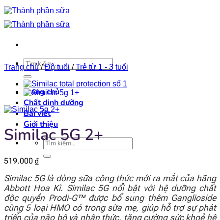
Bỏ
qua
nội
dung
Tìm
Trang chủ
/
Độ tuổi
/
Trẻ từ 1 - 3 tuổi
kiếm:
Trang chủ
Chất dinh dưỡng
Bài viết
Giới thiệu
Similac 5G 2+
Tìm
kiếm:
519.000
₫
Similac 5G là dòng sữa công thức mới ra mắt của hãng
Abbott Hoa Kì. Similac 5G nổi bật với hệ dưỡng chất
độc quyền Prodi-G™ được bổ sung thêm Ganglioside
cùng 5 loại HMO có trong sữa mẹ, giúp hỗ trợ sự phát
triển của não bộ và nhận thức, tăng cường sức khoẻ hệ