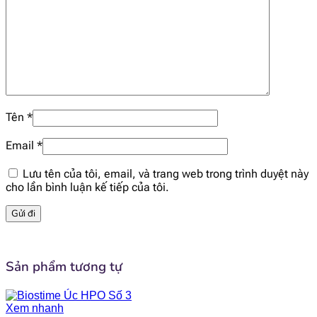
Lutein
21 mcg
Choline
18 mg
Taurin
4.8 mg
Tên
*
Nucleotide
3.3 mg
Email
*
HMO
0.04 g
Lưu tên của tôi, email, và trang web trong trình duyệt này
cho lần bình luận kế tiếp của tôi.
2'- Fucosyllactose (2-FL)
0.02 g
Ganglioside
2.2 mg
Sản phẩm tương tự
Xem nhanh