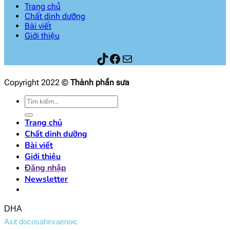
Trang chủ
Chất dinh dưỡng
Bài viết
Giới thiệu
Thành phần sữa
Facebook
Mail
Copyright 2022 ©
Thành phần sưa
Tìm
kiếm:
Trang chủ
Chất dinh dưỡng
Bài viết
Giới thiệu
Đăng nhập
Newsletter
DHA
Axit docosahexaenoic