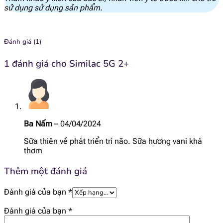
sử dụng sử dụng sản phẩm.
Phốt pho
88 mg
Magie
9.8 mg
Đánh giá (1)
Mangan
100 mcg
1 đánh giá cho
Similac 5G 2+
Selen
2 mcg
I ốt
15 mcg
Ba Nấm
–
04/04/2024
Đồng
0.049 mg
Sữa thiên về phát triển trí não. Sữa hương vani khá
thơm
Kẽm
0.77 mg
Thêm một đánh giá
Sắt
1.2 mg
Đánh giá của bạn
*
Inositol
18 mg
Đánh giá của bạn
*