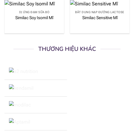
DỊ ỨNG ĐẠM SỮA BÒ
BẤT DUNG NẠP ĐƯỜNG LACTOSE
Similac Soy Isomil Mĩ
Similac Sensitive Mĩ
THƯƠNG HIỆU KHÁC