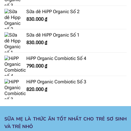
Sữa dê HiPP Organic Số 2
830.000
₫
Sữa dê HiPP Organic Số 1
830.000
₫
HiPP Organic Combiotic Số 4
790.000
₫
HiPP Organic Combiotic Số 3
820.000
₫
SỮA MẸ LÀ THỨC ĂN TỐT NHẤT CHO TRẺ SƠ SINH
VÀ TRẺ NHỎ