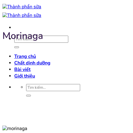
Bỏ
qua
nội
dung
Morinaga
Tìm
kiếm:
Trang chủ
Chất dinh dưỡng
Bài viết
Giới thiệu
Tìm
kiếm: