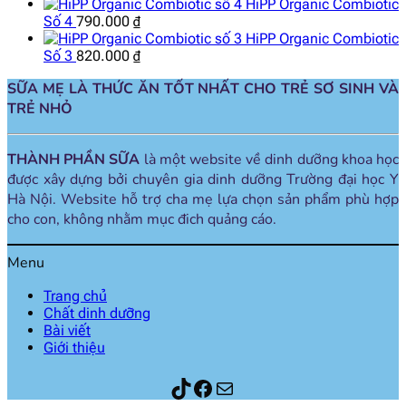
HiPP Organic Combiotic
Số 4
790.000
₫
HiPP Organic Combiotic
Số 3
820.000
₫
SỮA MẸ LÀ THỨC ĂN TỐT NHẤT CHO TRẺ SƠ SINH VÀ
TRẺ NHỎ
THÀNH PHẦN SỮA
là một website về dinh dưỡng khoa học
được xây dựng bởi chuyên gia dinh dưỡng Trường đại học Y
Hà Nội. Website hỗ trợ cha mẹ lựa chọn sản phẩm phù hợp
cho con, không nhằm mục đich quảng cáo.
Menu
Trang chủ
Chất dinh dưỡng
Bài viết
Giới thiệu
Thành phần sữa
Facebook
Mail