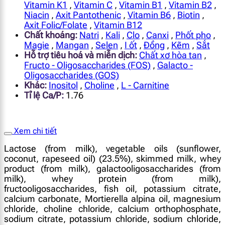
Vitamin K1
,
Vitamin C
,
Vitamin B1
,
Vitamin B2
,
Niacin
,
Axit Pantothenic
,
Vitamin B6
,
Biotin
,
Axit Folic/Folate
,
Vitamin B12
Chất khoáng:
Natri
,
Kali
,
Clo
,
Canxi
,
Phốt pho
,
Magie
,
Mangan
,
Selen
,
I ốt
,
Đồng
,
Kẽm
,
Sắt
Hỗ trợ tiêu hoá và miễn dịch:
Chất xơ hòa tan
,
Fructo - Oligosaccharides (FOS)
,
Galacto -
Oligosaccharides (GOS)
Khác:
Inositol
,
Choline
,
L - Carnitine
Tỉ lệ Ca/P:
1.76
Xem chi tiết
Lactose (from milk), vegetable oils (sunflower,
coconut, rapeseed oil) (23.5%), skimmed milk, whey
product (from milk), galactooligosaccharides (from
milk), whey protein (from milk),
fructooligosaccharides, fish oil, potassium citrate,
calcium carbonate, Mortierella alpina oil, magnesium
chloride, choline chloride, calcium orthophosphate,
sodium citrate, potassium chloride, sodium chloride,