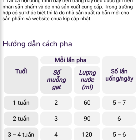
ℹ️ Tất cả nội dung trình bày trên trang này đều được ghi trên
nhãn sản phẩm và do nhà sản xuất cung cấp. Trong trường
Vitamin K1
5.6 mcg
hợp có sự khác biệt thì là do nhà sản xuất ra bản mới cho
sản phẩm và website chưa kịp cập nhật.
Vitamin C
8.2 mg
Hướng dẫn cách pha
Vitamin B1
0.07 mg
Vitamin B2
0.14 mg
Mỗi lần pha
Tuổi
Số lần
Số
Lượng
Niacin
0.43 mg
uống/ngày
muỗng
nước
gạt
(ml)
Axit Panthenoic
0.5 mg
1 tuần
2
60
5 – 7
Vitamin B6
0.06 mg
2 tuần
3
90
6
Biotin
1.8 mcg
3 – 4 tuần
4
120
5 – 6
Folate
13 mcg DEF