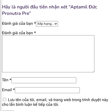
Hãy là người đầu tiên nhận xét “Aptamil Đức
FOS
0.08 g
Pronutra Pre”
GOS
0.48 g
Đánh giá của bạn
*
Đánh giá của bạn
*
Tên
*
Email
*
Lưu tên của tôi, email, và trang web trong trình duyệt này
cho lần bình luận kế tiếp của tôi.