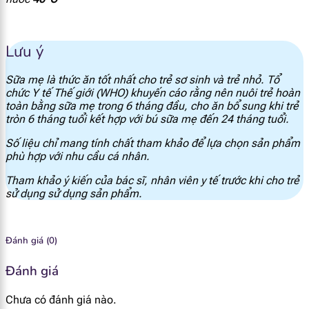
I ốt
13 mcg
Lưu ý
Flo
<0.006 mg
Sữa mẹ là thức ăn tốt nhất cho trẻ sơ sinh và trẻ nhỏ. Tổ
chức Y tế Thế giới (WHO) khuyến cáo rằng nên nuôi trẻ hoàn
Đồng
0.05 mg
toàn bằng sữa mẹ trong 6 tháng đầu, cho ăn bổ sung khi trẻ
tròn 6 tháng tuổi kết hợp với bú sữa mẹ đến 24 tháng tuổi.
Kẽm
0.48 mg
Số liệu chỉ mang tính chất tham khảo để lựa chọn sản phẩm
phù hợp với nhu cầu cá nhân.
Sắt
0.53 mg
Tham khảo ý kiến của bác sĩ, nhân viên y tế trước khi cho trẻ
sử dụng sử dụng sản phẩm.
Inositol
7 mg
Choline
21 mg
Đánh giá (0)
L - Carnitin
2 mg
Đánh giá
Chưa có đánh giá nào.
Chất xơ hòa tan
0.6 g