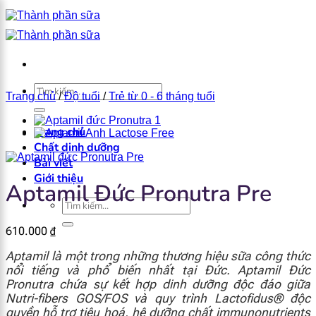
Bỏ
qua
nội
dung
×
Tìm
Trang chủ
/
Độ tuổi
/
Trẻ từ 0 - 6 tháng tuổi
kiếm:
Trang chủ
Chất dinh dưỡng
Bài viết
Giới thiệu
Aptamil Đức Pronutra Pre
Tìm
kiếm:
610.000
₫
Aptamil là một trong những thương hiệu sữa công thức
nổi tiếng và phổ biến nhất tại Đức. Aptamil Đức
Pronutra chứa sự kết hợp dinh dưỡng độc đáo giữa
Nutri-fibers GOS/FOS và quy trình Lactofidus® độc
quyền hỗ trợ tiêu hoá, hệ dưỡng chất immunonutrients