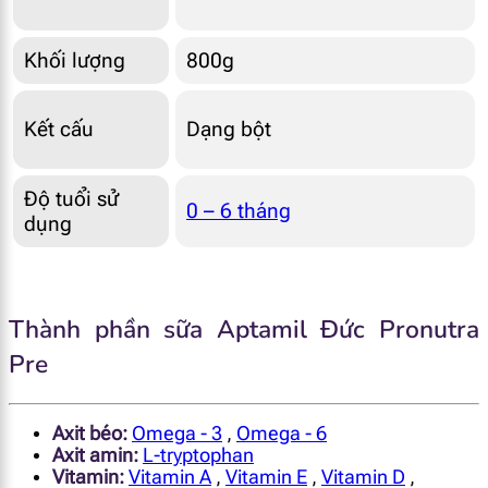
Khối lượng
800g
Kết cấu
Dạng bột
Độ tuổi sử
0 – 6 tháng
dụng
Thành phần sữa Aptamil Đức Pronutra
Pre
Axit béo:
Omega - 3
,
Omega - 6
Axit amin:
L-tryptophan
Vitamin:
Vitamin A
,
Vitamin E
,
Vitamin D
,