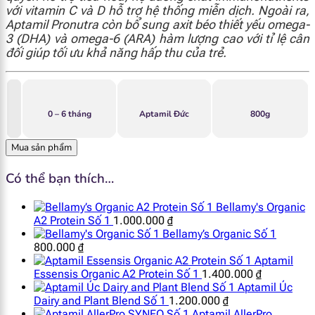
với vitamin C và D hỗ trợ hệ thống miễn dịch. Ngoài ra,
Aptamil Pronutra còn bổ sung axit béo thiết yếu omega-
3 (DHA) và omega-6 (ARA) hàm lượng cao với tỉ lệ cân
đối giúp tối ưu khả năng hấp thu của trẻ.
0 – 6 tháng
Aptamil Đức
800g
Mua sản phẩm
Có thể bạn thích…
Bellamy's Organic
A2 Protein Số 1
1.000.000
₫
Bellamy’s Organic Số 1
800.000
₫
Aptamil
Essensis Organic A2 Protein Số 1
1.400.000
₫
Aptamil Úc
Dairy and Plant Blend Số 1
1.200.000
₫
Aptamil AllerPro