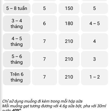
5 – 8 tuần
5
150
5
Vitamin B12
0.16 mcg
3 – 4
Natri
22.1 mg
6
180
4 – 5
tháng
Kali
83 mg
4 – 5
7
210
4
tháng
Clo
55 mg
5 – 6
Canxi
58 mg
7
210
3
tháng
Phốt pho
33 mg
Trên 6
7
210
1 – 2
tháng
Magie
6.6 mg
Mangan
0.003 mg
Chỉ sử dụng muỗng đi kèm trong mỗi hộp sữa
Mỗi muỗng gạt tương đương với 4.6g sữa bột, pha với 30ml
Selen
2.5 mcg
nước
40ºC