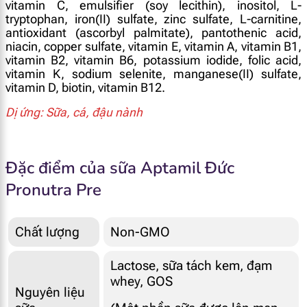
vitamin C, emulsifier (soy lecithin), inositol, L-
tryptophan, iron(II) sulfate, zinc sulfate, L-carnitine,
antioxidant (ascorbyl palmitate), pantothenic acid,
niacin, copper sulfate, vitamin E, vitamin A, vitamin B1,
vitamin B2, vitamin B6, potassium iodide, folic acid,
vitamin K, sodium selenite, manganese(II) sulfate,
vitamin D, biotin, vitamin B12.
Dị ứng: Sữa, cá, đậu nành
Đặc điểm của sữa Aptamil Đức
Pronutra Pre
Chất lượng
Non-GMO
Lactose, sữa tách kem, đạm
whey, GOS
Nguyên liệu