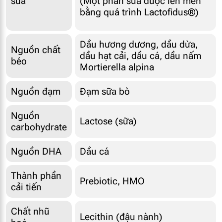
sữa
(Một phần sữa được lên men
bằng quá trình Lactofidus®)
Dầu hương dương, dầu dừa,
Nguồn chất
dầu hạt cải, dầu cá, dầu nấm
béo
Mortierella alpina
Nguồn đạm
Đạm sữa bò
Nguồn
Lactose (sữa)
carbohydrate
Nguồn DHA
Dầu cá
Thành phần
Prebiotic, HMO
cải tiến
Chất nhũ
Lecithin (đậu nành)