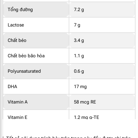
Tổng đường
7.2 g
Lactose
7 g
Chất béo
3.4 g
Chất béo bão hòa
1.1 g
Polyunsaturated
0.6 g
DHA
17 mg
Vitamin A
58 mcg RE
Vitamin E
1.2 mg α-TE
Vitamin D
1.5 mcg