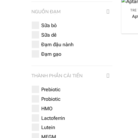
TRẺ 
NGUỒN ĐẠM
Ap
Sữa bò
Sữa dê
Đạm đậu nành
Đạm gạo
THÀNH PHẦN CẢI TIẾN
Prebiotic
Probiotic
HMO
Lactoferrin
Lutein
MFGM