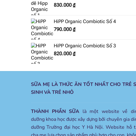
830.000
₫
HiPP Organic Combiotic Số 4
790.000
₫
HiPP Organic Combiotic Số 3
820.000
₫
SỮA MẸ LÀ THỨC ĂN TỐT NHẤT CHO TRẺ 
SINH VÀ TRẺ NHỎ
THÀNH PHẦN SỮA
là một website về di
dưỡng khoa học được xây dựng bởi chuyên gia di
dưỡng Trường đại học Y Hà Nội. Website hỗ t
cha mẹ lựa chọn sản phẩm phù hợp cho con, khô