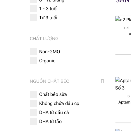
SẢN
1 - 3 tuổi
Từ 3 tuổi
TRẺ 
a
CHẤT LƯỢNG
Non-GMO
Organic
NGUỒN CHẤT BÉO
Chất béo sữa
D
Aptami
Không chứa dầu cọ
DHA từ dầu cá
DHA từ tảo