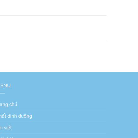
ENU
rang chủ
hất dinh dưỡng
i viết