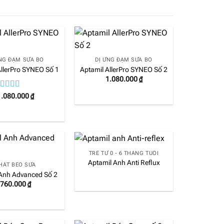
ỨNG ĐẠM SỮA BÒ
DỊ ỨNG ĐẠM SỮA BÒ
AllerPro SYNEO Số 1
Aptamil AllerPro SYNEO Số 2
1.080.000
₫
ược xếp
1.080.000
₫
ạng
5.00
5
ao
TRẺ TỪ 0 - 6 THÁNG TUỔI
Aptamil Anh Anti Reflux
HẤT BÉO SỮA
 Anh Advanced Số 2
760.000
₫