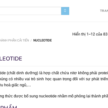
TRA
Hiển thị 1–12 của 83
HÀNH PHẦN CẢI TIẾN
/
NUCLEOTIDE
LEOTIDE
ide (chất dinh dưỡng) là hợp chất chứa nitơ không phải protei
úng có nhiều vai trò sinh học quan trọng đối với sự phát triển
ều hoà giấc ngủ,…
g thức được bổ sung nucleotide nhằm mô phỏng lại thành phần