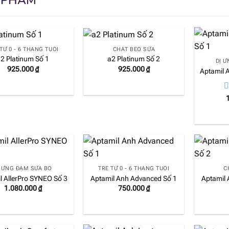
 PHẨM
TỪ 0 - 6 THÁNG TUỔI
CHẤT BÉO SỮA
2 Platinum Số 1
a2 Platinum Số 2
DỊ 
925.000
₫
925.000
₫
Aptamil 
Đ
h
s
Ị ỨNG ĐẠM SỮA BÒ
TRẺ TỪ 0 - 6 THÁNG TUỔI
C
l AllerPro SYNEO Số 3
Aptamil Anh Advanced Số 1
Aptamil
1.080.000
₫
750.000
₫