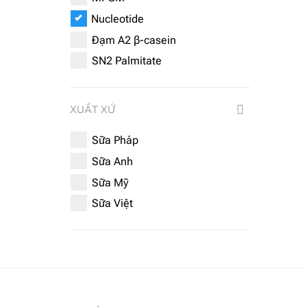
Nucleotide
Đạm A2 β-casein
SN2 Palmitate
XUẤT XỨ
Sữa Pháp
Sữa Anh
Sữa Mỹ
Sữa Việt