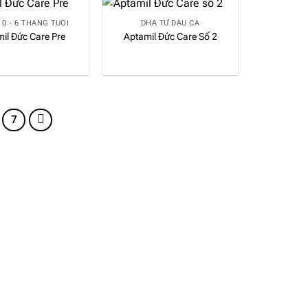
 0 - 6 THÁNG TUỔI
DHA TỪ DẦU CÁ
il Đức Care Pre
Aptamil Đức Care Số 2
7