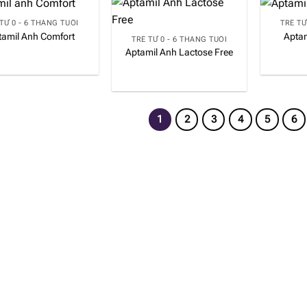
TỪ 0 - 6 THÁNG TUỔI
TRẺ TỪ
tamil Anh Comfort
Aptam
TRẺ TỪ 0 - 6 THÁNG TUỔI
Aptamil Anh Lactose Free
1
2
3
4
5
6