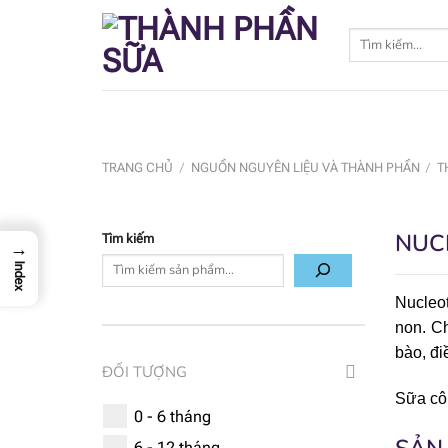
Bỏ
qua
Tìm
kiếm:
nội
dung
TRANG CHỦ
/
NGUỒN NGUYÊN LIỆU VÀ THÀNH PHẦN
/
T
NUC
Tìm kiếm
→
Index
Nucleot
non. Ch
bào, đi
ĐỐI TƯỢNG
Sữa côn
0 - 6 tháng
6 - 12 tháng