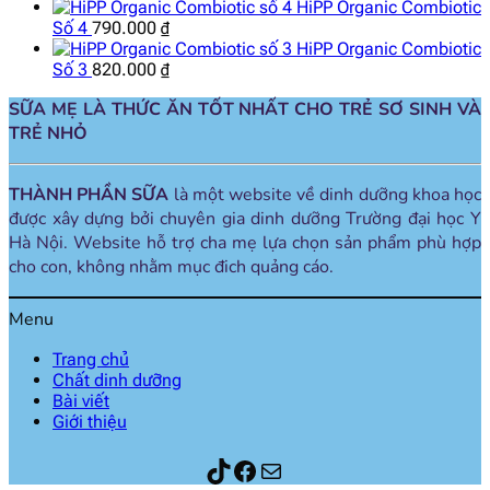
HiPP Organic Combiotic
Số 4
790.000
₫
HiPP Organic Combiotic
Số 3
820.000
₫
SỮA MẸ LÀ THỨC ĂN TỐT NHẤT CHO TRẺ SƠ SINH VÀ
TRẺ NHỎ
THÀNH PHẦN SỮA
là một website về dinh dưỡng khoa học
được xây dựng bởi chuyên gia dinh dưỡng Trường đại học Y
Hà Nội. Website hỗ trợ cha mẹ lựa chọn sản phẩm phù hợp
cho con, không nhằm mục đich quảng cáo.
Menu
Trang chủ
Chất dinh dưỡng
Bài viết
Giới thiệu
Thành phần sữa
Facebook
Mail