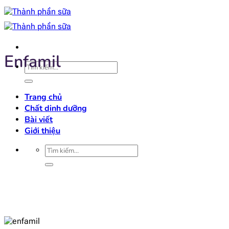
Bỏ
qua
nội
dung
Enfamil
Tìm
kiếm:
Trang chủ
Chất dinh dưỡng
Bài viết
Giới thiệu
Tìm
kiếm: