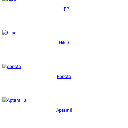
HiPP
Hikid
Popote
Aptamil