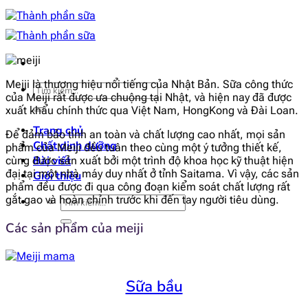
Bỏ
qua
nội
dung
Meiji là thương hiệu nổi tiếng của Nhật Bản. Sữa công thức
Tìm
của Meiji rất được ưa chuộng tại Nhật, và hiện nay đã được
kiếm:
xuất khẩu chính thức qua Việt Nam, HongKong và Đài Loan.
Trang chủ
Để đảm bảo tính an toàn và chất lượng cao nhất, mọi sản
Chất dinh dưỡng
phẩm của Meiji đều tuân theo cùng một ý tưởng thiết kế,
Bài viết
cùng được sản xuất bởi một trình độ khoa học kỹ thuật hiện
đạị tại một nhà máy duy nhất ở tỉnh Saitama. Vì vậy, các sản
Giới thiệu
phẩm đều được đi qua công đoạn kiểm soát chất lượng rất
gắt gao và hoàn chỉnh trước khi đến tay người tiêu dùng.
Tìm
kiếm:
Các sản phẩm của meiji
Sữa bầu