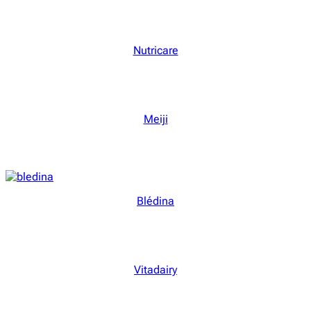
Nutricare
Meiji
Blédina
Vitadairy